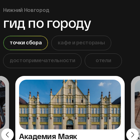
Нижний Новгород
гид по городу
точки сбора
кафе и рестораны
достопримечательности
отели
Академия Маяк
К