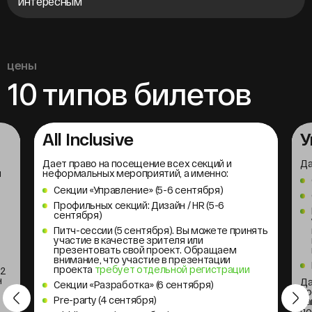
интересным
цены
10 типов билетов
All Inclusive
У
Дает право на посещение всех секций и
Да
м
неформальных мероприятий, а именно:
Секции «Управление» (5-6 сентября)
Профильных секций: Дизайн / HR (5-6
сентября)
Питч-сессии (5 сентября). Вы можете принять
участие в качестве зрителя или
презентовать свой проект. Обращаем
внимание, что участие в презентации
проекта
требует отдельной регистрации
 2
н
Да
Секции «Разработка» (6 сентября)
по
Pre-party (4 сентября)
за
по