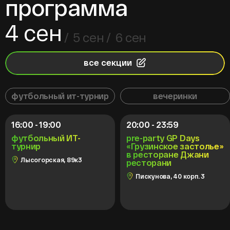
программа
4 сен
5 сен
6 сен
все секции
футбольный ит-турнир
вечеринки
16:00 - 19:00
20:00 - 23:59
футбольный ИТ-
pre-party GP Days
турнир
«Грузинское застолье»
в ресторане Джани
Лысогорская, 89к3
ресторани
Пискунова, 40 корп. 3