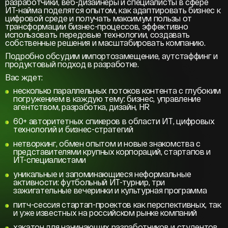
разработчики, веб-дизайнеры и специалисты в сфере
ИТ-найма поделятся опытом, как адаптировать бизнес к
цифровой среде и получать максимум пользы от
трансформации бизнес-процессов, эффективно
использовать передовые технологии, создавать
собственные решения и масштабировать компанию.
Подробно обсудим импортозамещение, аутстаффинг и
продуктовый подход в разработке.
Вас ждет:
несколько параллельных потоков контента с глубоким
погружением в каждую тему: бизнес, управление
агентством, разработка, дизайн, HR
60+ авторитетных спикеров в области ИТ, цифровых
технологий и бизнес-стратегий
нетворкинг, обмен опытом и новые знакомства с
представителями крупных корпораций, стартапов и
ИТ-специалистами
уникальные и запоминающиеся неформальные
активности: футбольный ИТ-турнир, три
зажигательные вечеринки и культурная программа
питч-сессия стартап-проектов как перспективных, так
и уже известных на российском рынке компаний
хакатон для начинающих разработчиков и студентов