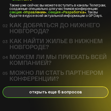
Также уже сейчас вы можете вступить в каналы Телеграм,
созданные специально для участников конференции:
секция «Управление»
, секция «Разработка»
. Так вы
будете в курсе всей актуальной информации о GP Days.
КАК ДОБРАТЬСЯ ДО НИЖНЕГО
02
НОВГОРОДА?
КАК НАЙТИ ЖИЛЬЕ В НИЖНЕМ
03
НОВГОРОДЕ?
МОЖЕМ ЛИ МЫ ПРИЕХАТЬ ВСЕЙ
04
КОМПАНИЕЙ?
МОЖНО ЛИ СТАТЬ ПАРТНЕРОМ
05
КОНФЕРЕНЦИИ?
открыть еще 6 вопросов